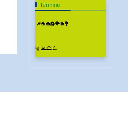
Termine
🎉☕🍰🎂🍭🥧💐
🌞🌄🌅🛴