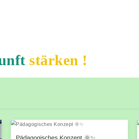
unft
stärken !
Pädagogisches Konzept 🌞✨