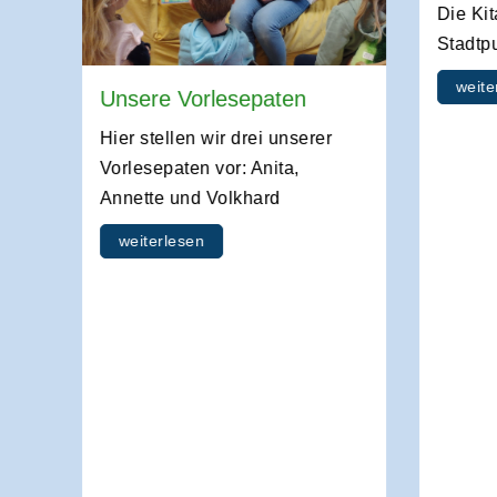
Die Ki
Stadtp
weite
Unsere Vorlesepaten
Hier stellen wir drei unserer
025
Vorlesepaten vor: Anita,
Annette und Volkhard
weiterlesen
500
 die