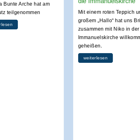
die Immanuelskirche
ta Bunte Arche hat am
Mit einem roten Teppich u
utz teilgenommen
großem „Hallo“ hat uns Bri
rlesen
zusammen mit Niko in der
Immanuelskirche willkom
geheißen.
weiterlesen