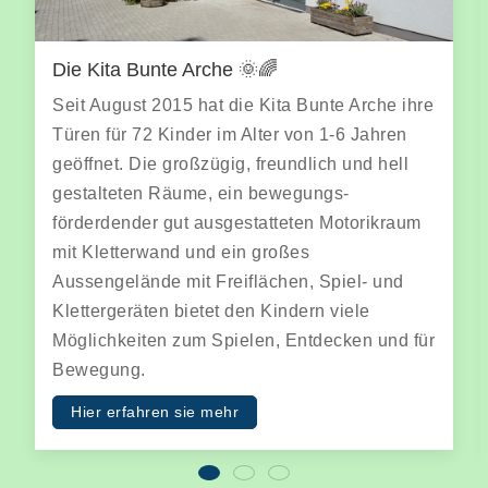
Pädagogisches Konzept 🌞✨
In vier Stammgruppen finden die Kinder
 Arche ihre
Geborgenheit, Schutz und Rückzugs-
6 Jahren
möglichkeiten. Sie erleben gemeinsam
 und hell
Morgenkreis, freies und gemeinsames S
-
Frühstück und Mittagessen. Hier bege
otorikraum
sich Kinder mit und ohne Behinderung. 
offenen und gruppenübergreifenden Mus
iel- und
Kreativ- oder Bewegungsangeboten leit
iele
als Pädagogen die Kinder gezielt an. W
ken und für
fördern und geben Freiraum für eigene
Erfahrungen.
weiterlesen